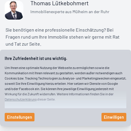
Thomas Lütkebohmert
Immobilienexperte aus Mülheim an der Ruhr
Sie benötigen eine professionelle Einschätzung? Bei
Fragen rund um Ihre Immobilie stehen wir gerne mit Rat
und Tat zur Seite.
Ihre Zufriedenheit ist uns wichtig.
thomas.luetkebohmert@falcimmo.de
Um Ihnen eine optimale Nutzung der Webseite zu ermöglichen sowie die
Kommunikation mit Ihnen relevant zu gestalten, werden außer notwendigen auch
0208 62803888
Cookies bzw. Tracking Technologien zu Analyse- und Marketingzwecken eingesetzt,
soweit Sie Ihre Einwilligung hierzu erteilen. Hier setzen wir Dienste von Google
Leineweberstraße 50
und/oder Facebook ein. Sie können Ihre jeweilige Einwilligung jederzeit mit
45468 Mülheim an der Ruhr
Wirkung für die Zukunft widerrufen. Weitere Informationen finden Sie in der
Datenschutzerklärung
dieser Seite.
Visitenkarte herunterladen
Einstellungen
Einwilligen